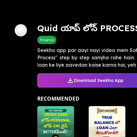
Quid యాప్ లోన్ PROCES
Finance
Seekho app par aayi nayi video mein So
Process" step by step samjha rahe hain.
loan ke liye aavedan kaise karna hai, yeh
Download Seekho App
RECOMMENDED