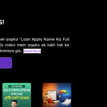
S!
hel aapko "Loan Apply Karne Ka Full
 Is video mein aapko ek lakh tak ke
 bataya ga...
Read More