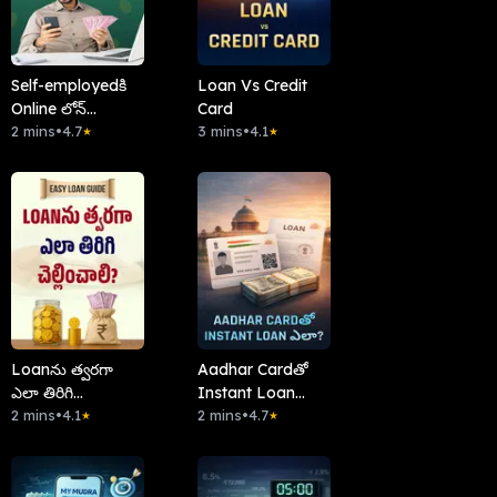
Self-employedకి
Loan Vs Credit
Online లోన్
Card
Options
2 mins
•
4.7
3 mins
•
4.1
★
★
Loanను త్వరగా
Aadhar Cardతో
ఎలా తిరిగి
Instant Loan
చెల్లించాలి?
2 mins
•
4.1
ఎలా?
2 mins
•
4.7
★
★