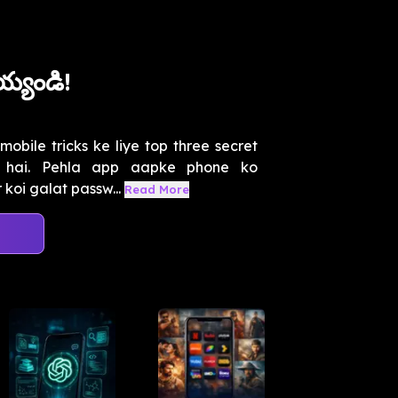
య్యండి!
obile tricks ke liye top three secret
i hai. Pehla app aapke phone ko
koi galat passw...
Read More