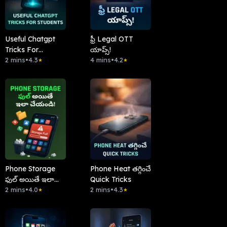
Useful Chatgpt
ఫ్రీ Legal OTT
Tricks For
యాప్స్!
Students
2 mins
•
4.3
4 mins
•
4.2
★
★
Phone Storage
Phone Heat తగ్గించే
ఫుల్ అయితే ఇలా
Quick Tricks
చేయండి!
2 mins
•
4.0
2 mins
•
4.3
★
★