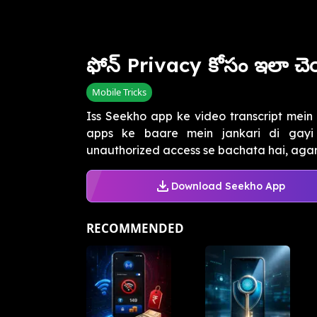
ఫోన్ Privacy కోసం ఇలా చె
Mobile Tricks
Iss Seekho app ke video transcript mein m
apps ke baare mein jankari di gay
unauthorized access se bachata hai, agar 
Download Seekho App
RECOMMENDED