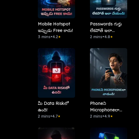
Mobile Hotspot
Passwords గుర్తు
ఇప్పుడు Free కాదు!
లేకపోతే ఇలా
3 mins
•
4.2
చేయండి!
2 mins
•
4.8
★
★
మీ Data Riskలో
Phoneని
ఉంది!
Microphoneలా
2 mins
•
4.7
వాడండి!
2 mins
•
4.9
★
★