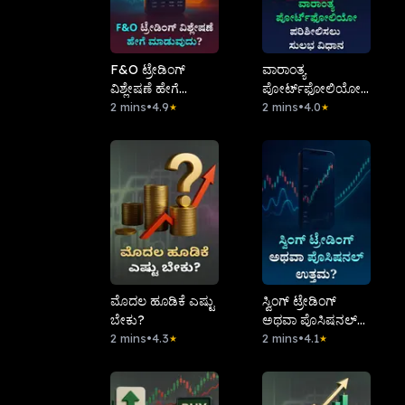
F&O ಟ್ರೇಡಿಂಗ್
ವಾರಾಂತ್ಯ
ವಿಶ್ಲೇಷಣೆ ಹೇಗೆ
ಪೋರ್ಟ್‌ಫೋಲಿಯೋ
ಮಾಡುವುದು?
2 mins
•
4.9
ಪರಿಶೀಲಿಸಲು ಸುಲಭ
2 mins
•
4.0
★
★
ವಿಧಾನ
ಮೊದಲ ಹೂಡಿಕೆ ಎಷ್ಟು
ಸ್ವಿಂಗ್ ಟ್ರೇಡಿಂಗ್
ಬೇಕು?
ಅಥವಾ ಪೊಸಿಷನಲ್
2 mins
•
4.3
ಉತ್ತಮ?
2 mins
•
4.1
★
★