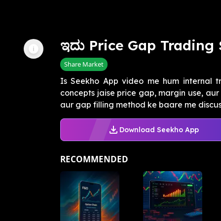
ಇದು Price Gap Trading 
Share Market
Is Seekho App video me hum internal t
concepts jaise price gap, margin use, aur
aur gap filling method ke baare me discuss
Download Seekho App
RECOMMENDED