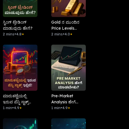
ಸ್ವಿಂಗ್ ಟ್ರೇಡಿಂಗ್
Gold ನ ಮುಂದಿನ
ಮಾಡುವುದು ಹೇಗೆ?
Price Levels
2 mins
•
4.8
ತಿಳಿಯಿರಿ!
2 mins
•
4.0
★
★
ಮಾರುಕಟ್ಟೆಯಲ್ಲಿ
Pre-Market
ಇರುವ ಪೆನ್ನಿ ಸ್ಟಾಕ್ಸ್
Analysis ಹೇಗೆ
ಇಲ್ಲಿವೆ!
1 min
•
4.9
ಮಾಡಬೇಕು?
1 min
•
4.9
★
★