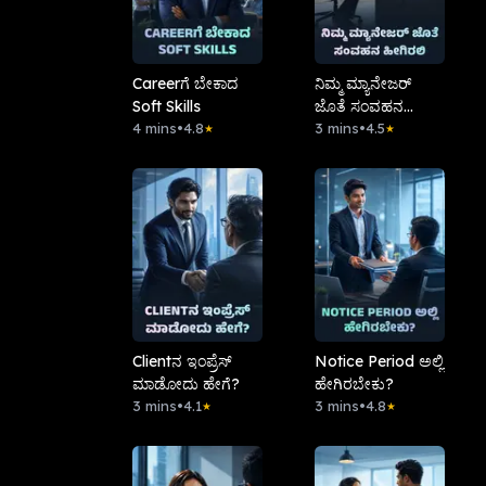
Careerಗೆ ಬೇಕಾದ
ನಿಮ್ಮ ಮ್ಯಾನೇಜರ್
Soft Skills
ಜೊತೆ ಸಂವಹನ
4 mins
•
4.8
ಹೀಗಿರಲಿ
3 mins
•
4.5
★
★
Clientನ ಇಂಪ್ರೆಸ್
Notice Period ಅಲ್ಲಿ
ಮಾಡೋದು ಹೇಗೆ?
ಹೇಗಿರಬೇಕು?
3 mins
•
4.1
3 mins
•
4.8
★
★