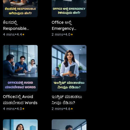
ಕೆಲಸದಲ್ಲಿ
Office ಅಲ್ಲಿ
Responsible
Emergency
ಆಗಿರುವುದು ಹೇಗೆ?
4 mins
•
4.4
ತಿಳಿಸುವುದು ಹೇಗೆ?
2 mins
•
4.0
★
★
Officeನಲ್ಲಿ Avoid
ಇಂಗ್ಲಿಷ್ ಮಾತಾಡಲು
ಮಾಡಬೇಕಾದ Words
ನೀವೂ ರೆಡಿನಾ?
4 mins
•
4.0
2 mins
•
4.6
★
★