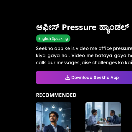
ಆಫೀಸ್ Pressure ಹ್ಯಾಂಡಲ್
English Speaking
Seekho app ke is video me office pressure
kiya gaya hai. Video me bataya gaya hai
calls aur messages jaise challenges ko kais
Download Seekho App
RECOMMENDED