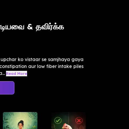
்டியவை & தவிர்க்க
ur upchar ko vistaar se samjhaya gaya
onstipation aur low fiber intake piles
...
Read More