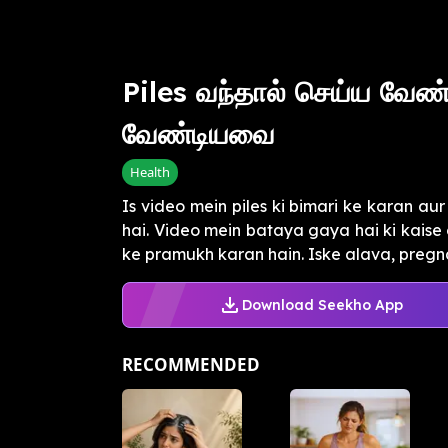
Piles வந்தால் செய்ய வேண
வேண்டியவை
Health
Is video mein piles ki bimari ke karan a
hai. Video mein bataya gaya hai ki kaise c
ke pramukh karan hain. Iske alava, pregna
Download Seekho App
RECOMMENDED