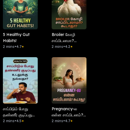
5 Healthy Gut
Broiler கோழி
Habits!
சாப்பிடலாமா?
2 mins
•
4.7
கூடாதா?
2 mins
•
4.2
★
★
சாப்பிடும் போது
Pregnancy-ல
தண்ணீர் குடிப்பது
என்ன சாப்பிடலாம்?
உடலுக்கு நல்லதா?
2 mins
•
4.5
கூடாது?
2 mins
•
4.7
★
★