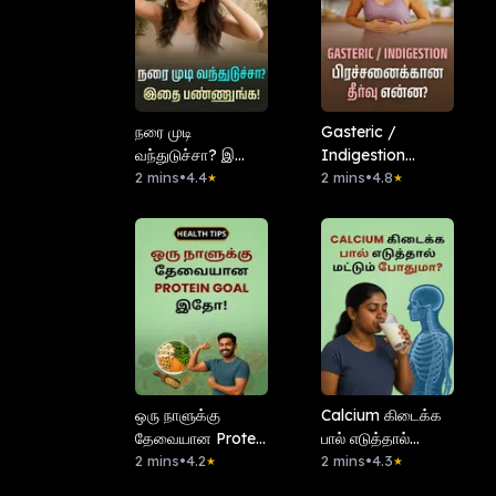
நரை முடி
Gasteric /
வந்துடுச்சா? இதை
Indigestion
பண்ணுங்க!
2 mins
•
4.4
பிரச்சனைக்கான
2 mins
•
4.8
★
★
தீர்வு என்ன?
ஒரு நாளுக்கு
Calcium கிடைக்க
தேவையான Protein
பால் எடுத்தால்
Goal இதோ!
2 mins
•
4.2
மட்டும் போதுமா?
2 mins
•
4.3
★
★