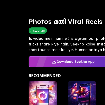
Photos മതി Viral Reels
Instagram
Is video mein humne Instagram par photo
tricks share kiye hain. Seekho kaise Ins
khas taur se reels ke liye. Humne bataya hai
Download Seekho App
RECOMMENDED