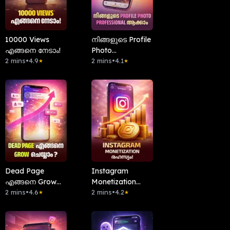
10000 Views
നിങ്ങളുടെ Profile
എങ്ങനെ നേടാം!
Photo
2 mins
•
4.9
Professional
2 mins
•
4.1
★
★
ആക്കാം
Dead Page
Instagram
എങ്ങനെ Grow
Monetization
ചെയ്യാം?
2 mins
•
4.6
രഹസ്യം!
2 mins
•
4.2
★
★