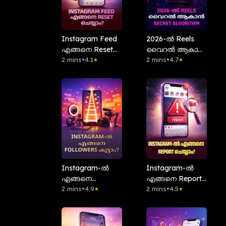
Instagram Feed
2026-ൽ Reels
എങ്ങനെ Reset
വൈറൽ ആകാൻ
ചെയ്യാം?
2 mins
•
4.1
Secret Algorithm
2 mins
•
4.7
★
★
Instagram-ൽ
Instagram-ൽ
എങ്ങനെ
എങ്ങനെ Report
Followers കൂട്ടാം?
2 mins
•
4.9
ചെയ്യാം?
2 mins
•
4.5
★
★