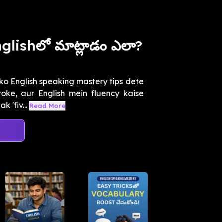
glishలో మాట్లాడం ఎలా?
o English speaking mastery tips dete
roke, aur English mein fluency kaise
 'fiv...
Read More