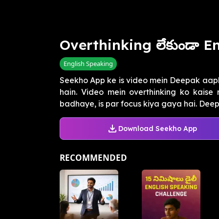
Overthinking లేకుండా En
English Speaking
Seekho App ke is video mein Deepak aapk
hain. Video mein overthinking ko kaise 
badhaye, is par focus kiya gaya hai. Deepak
Download Seekho App
RECOMMENDED