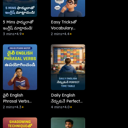
5 Mins ఫార్ములాతో
Easy Tricksతో
ఇంగ్లీష్ మాట్లాడండి!
Vocabulary
3 mins
•
4.9
Boost చేసుకోండి!
2 mins
•
4.4
★
★
డైలీ English
Daily English
Phrasal Verbs
నేర్చుకునే Perfect
ఉపయోగించండి
2 mins
•
4.3
Time Table
4 mins
•
4.0
★
★