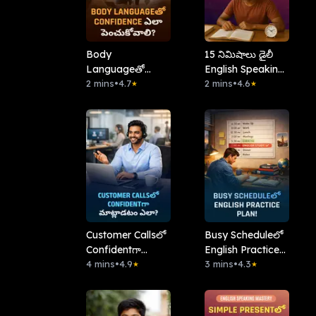
Body
15 నిమిషాలు డైలీ
Languageతో
English Speaking
Confidence ఎలా
2 mins
•
4.7
Challenge
2 mins
•
4.6
★
★
పెంచుకోవాలి?
Customer Calls‌లో
Busy Scheduleలో
Confidentగా
English Practice
మాట్లాడటం ఎలా?
4 mins
•
4.9
Plan!
3 mins
•
4.3
★
★