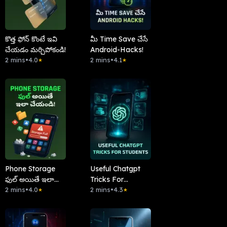
కొత్త ఫోన్ కొంటే ఇవి
మీ Time Save చేసే
చేయడం మర్చిపోకండి!
Android-Hacks!
2 mins
•
4.0
2 mins
•
4.1
★
★
Phone Storage
Useful Chatgpt
ఫుల్ అయితే ఇలా
Tricks For
చేయండి!
2 mins
•
4.0
Students
2 mins
•
4.3
★
★