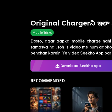
Original Chargerని ఇలా కన
Mobile Tricks
Dosto, agar aapka mobile charge nahi 
samasya hai, toh is video me hum aapko 
pehchan karein. Ye video Seekho App par av
Download Seekho App
RECOMMENDED