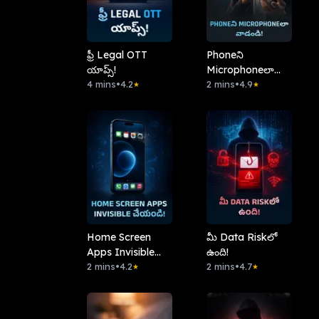
ఫ్రీ Legal OTT
Phoneని
యాప్స్!
Microphoneలా
4 mins
•
4.2
వాడండి!
2 mins
•
4.9
★
★
Home Screen
మీ Data Riskలో
Apps Invisible
ఉంది!
చేయండి!
2 mins
•
4.2
2 mins
•
4.7
★
★