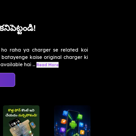
ిపెట్టండి!
ho raha ya charger se related koi
batayenge kaise original charger ki
ailable hai ...
Read More