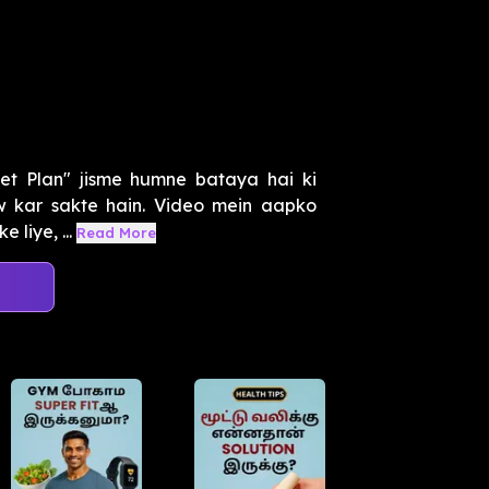
et Plan" jisme humne bataya hai ki
ow kar sakte hain. Video mein aapko
 liye, ...
Read More