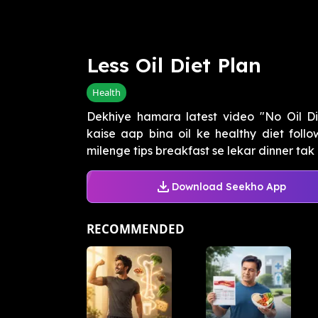
Less Oil Diet Plan
Health
Dekhiye hamara latest video "No Oil Di
kaise aap bina oil ke healthy diet foll
milenge tips breakfast se lekar dinner tak ke
Download Seekho App
RECOMMENDED