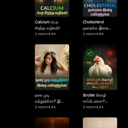
Calcium பெற
Cholesterol
சிறந்த வழிகள்!
குறைக்க இதை
2 mins
•
4.4
பண்ணுங்க
2 mins
•
4.8
★
★
நரை முடி
Broiler கோழி
வந்துடுச்சா? இதை
சாப்பிடலாமா?
பண்ணுங்க!
2 mins
•
4.4
கூடாதா?
2 mins
•
4.2
★
★