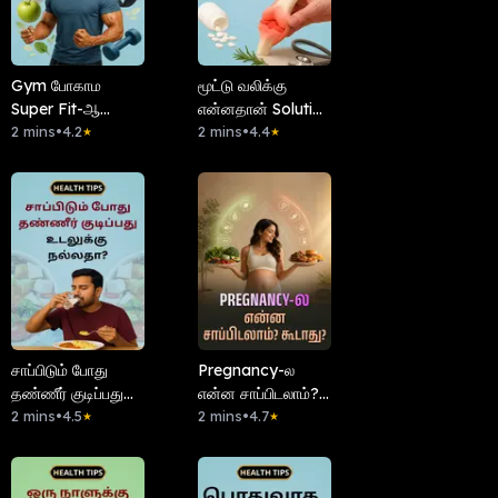
Gym போகாம
மூட்டு வலிக்கு
Super Fit-ஆ
என்னதான் Solution
இருக்கனுமா?
2 mins
•
4.2
இருக்கு?
2 mins
•
4.4
★
★
சாப்பிடும் போது
Pregnancy-ல
தண்ணீர் குடிப்பது
என்ன சாப்பிடலாம்?
உடலுக்கு நல்லதா?
2 mins
•
4.5
கூடாது?
2 mins
•
4.7
★
★