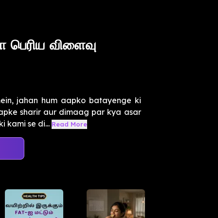
ா பெரிய விளைவு
ein, jahan hum aapko batayenge ki
aapke sharir aur dimaag par kya asar
 kami se di...
Read More