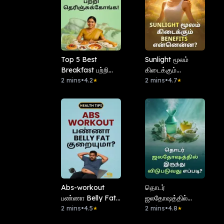
Top 5 Best
Sunlight மூலம்
Breakfast பற்றி
கிடைக்கும்
தெரிஞ்சுக்கோங்க!
2 mins
•
4.2
Benefits
2 mins
•
4.7
★
★
என்னென்ன?
Abs-workout
தொடர்
பண்ணா Belly Fat
ஜலதோஷத்தில்
குறையுமா?
2 mins
•
4.5
இருந்து விடுபடுவது
2 mins
•
4.8
★
★
எப்படி?