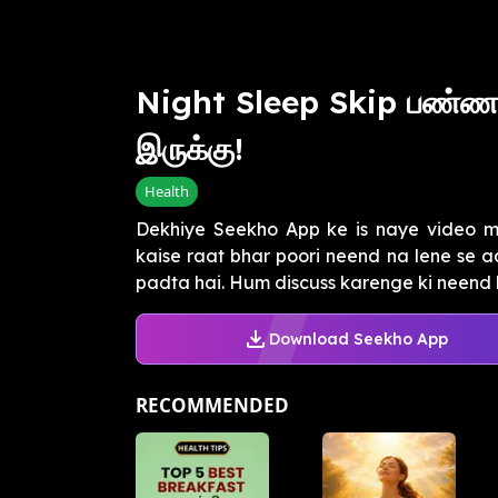
Night Sleep Skip பண்ண
இருக்கு!
Health
Dekhiye Seekho App ke is naye video m
kaise raat bhar poori neend na lene se 
padta hai. Hum discuss karenge ki neend ki
Download Seekho App
RECOMMENDED