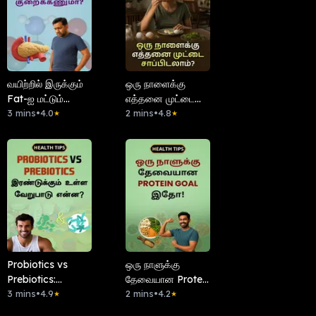
வயிற்றில் இருக்கும்
ஒரு நாளைக்கு
Fat-ஐ மட்டும்
எத்தனை முட்டை
குறைக்கணுமா?
3 mins
•
4.0
சாப்பிடலாம்?
2 mins
•
4.8
★
★
Probiotics vs
ஒரு நாளுக்கு
Prebiotics:
தேவையான Protein
இரண்டுக்கும் உள்ள
3 mins
•
4.9
Goal இதோ!
2 mins
•
4.2
★
★
வேறுபாடு என்ன?