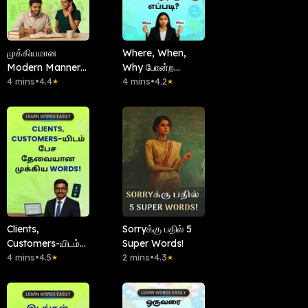
முக்கியமான
Where, When,
Modern Manners-
Why போன்ற
க்கான Terms
4 mins
•
4.4
சொற்களை சரியாக
4 mins
•
4.2
★
★
என்ன?
பயன்படுத்துவது
எப்படி?
Clients,
Sorryக்கு பதில் 5
Customers-யிடம்
Super Words!
பேச தேவையான
4 mins
•
4.5
2 mins
•
4.3
★
★
முக்கிய Words!