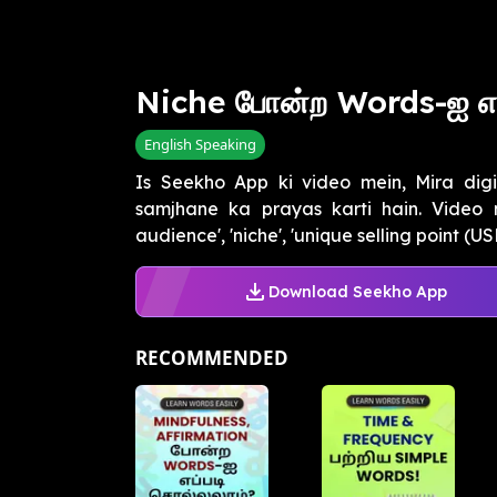
Niche போன்ற Words-ஐ எப்
English Speaking
Is Seekho App ki video mein, Mira dig
samjhane ka prayas karti hain. Video m
audience', 'niche', 'unique selling point (USP
Download Seekho App
RECOMMENDED