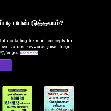
படி பயன்படுத்தலாம்?
ital marketing ke mool concepts ko
ein zaroori keywords jaise 'target
)', 'enga...
Read More