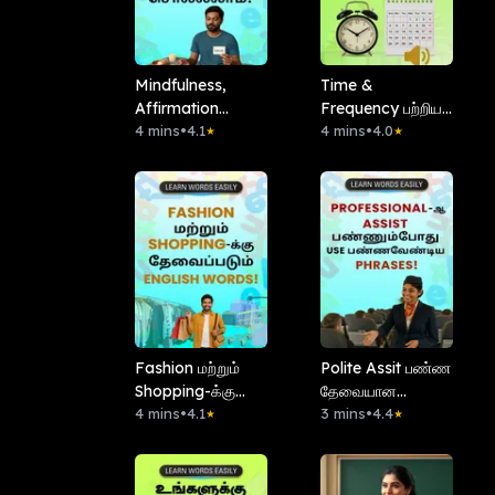
Mindfulness,
Time &
Affirmation
Frequency பற்றிய
போன்ற Words-ஐ
4 mins
•
4.1
Simple Words!
4 mins
•
4.0
★
★
எப்படி சொல்லலாம்?
Fashion மற்றும்
Polite Assit பண்ண
Shopping-க்கு
தேவையான
தேவைப்படும்
4 mins
•
4.1
Phrases இதோ!
3 mins
•
4.4
★
★
English Words!