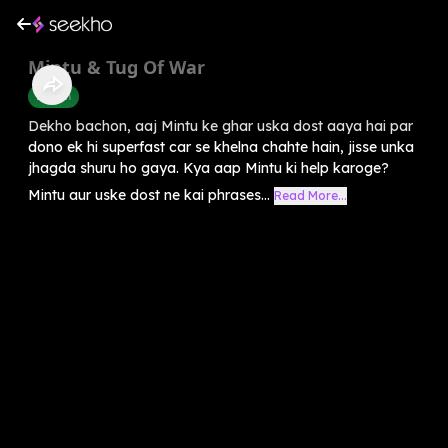
Mintu & Tug Of War
English
Dekho bachon, aaj Mintu ke ghar uska dost aaya hai par
dono ek hi superfast car se khelna chahte hain, jisse unka
jhagda shuru ho gaya. Kya aap Mintu ki help karoge?
Mintu aur uske dost ne kai phrases...
Read More...