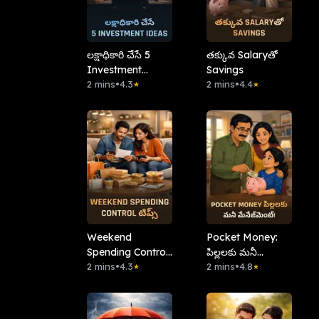
లక్షాధికారి చేసే 5
తక్కువ Salaryతో
Investment
Savings
Ideas
2 mins
•
4.3
2 mins
•
4.4
★
★
Weekend
Pocket Money:
Spending Control
పిల్లలకు మనీ
టిప్స్
2 mins
•
4.3
మేనేజ్‌మెంట్!
2 mins
•
4.8
★
★