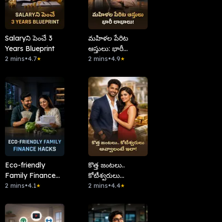
Salaryని పెంచే 3
మహిళల పేరిట
Years Blueprint
ఆస్తులు: భారీ
2 mins
•
4.7
లాభాలు!
2 mins
•
4.9
★
★
Eco-friendly
కొత్త జంటలు..
Family Finance
కోటీశ్వరులు
Hacks
2 mins
•
4.1
అవ్వాలంటే ఇలా!
2 mins
•
4.4
★
★