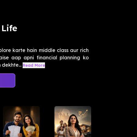
 Life
lore karte hain middle class aur rich
ise aap apni financial planning ko
 dekhte...
Read More