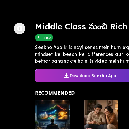
Middle Class నుంచి Rich
Finance
Seekho App ki is nayi series mein hum exp
mindset ke beech ke differences aur ka
behtar bana sakte hain. Is video mein hum
Download Seekho App
RECOMMENDED