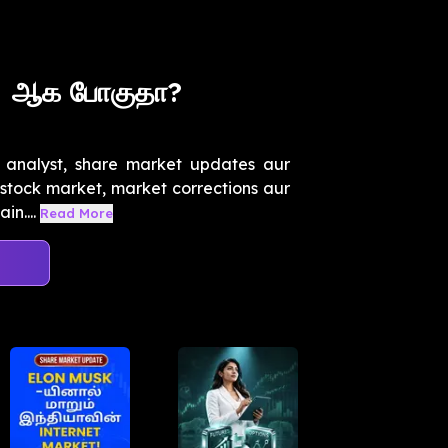
H ஆக போகுதா?
 analyst, share market updates aur
f stock market, market corrections aur
n....
Read More