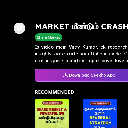
MARKET மீண்டும் CRAS
Share Market
Is video mein Vijay Kumar, ek research
insights share karte hain. Unhone cycle o
crashes jaise important topics cover kiye hai
Download Seekho App
RECOMMENDED