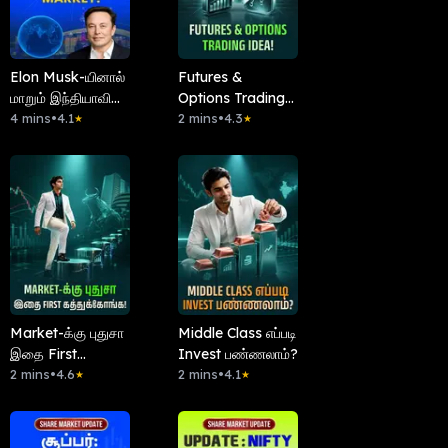
Elon Musk-யினால்
Futures &
மாறும் இந்தியாவின்
Options Trading
Internet Market!
4 mins
•
4.1
Idea!
2 mins
•
4.3
★
★
Market-க்கு புதுசா
Middle Class எப்படி
இதை First
Invest பண்ணலாம்?
கத்துக்கோங்க!
2 mins
•
4.6
2 mins
•
4.1
★
★