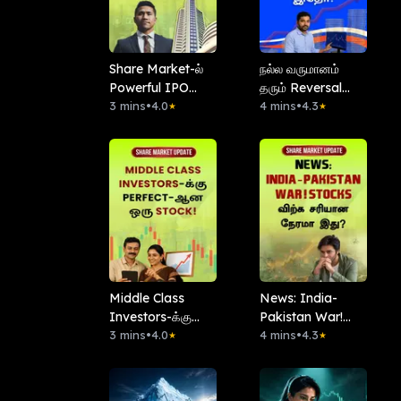
Share Market-ல்
நல்ல வருமானம்
Powerful IPO
தரும் Reversal
கண்டுபிடிப்பது
3 mins
•
4.0
Strategy இதோ!
4 mins
•
4.3
★
★
எப்படி?
Middle Class
News: India-
Investors-க்கு
Pakistan War!
Perfect-ஆன ஒரு
3 mins
•
4.0
Stocks விற்க
4 mins
•
4.3
★
★
Stock!
சரியான நேரமா
இது?