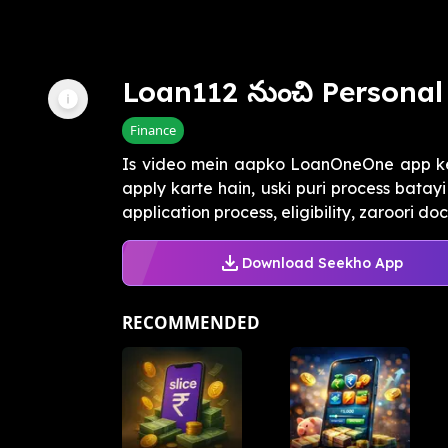
Loan112 నుంచి Personal 
Finance
Is video mein aapko LoanOneOne app ke 
apply karte hain, uski puri process batay
application process, eligibility, zaroori doc
Download Seekho App
RECOMMENDED