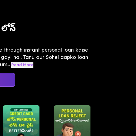
లోన్
through instant personal loan kaise
i gayi hai. Tanu aur Sohel aapko loan
um...
Read More