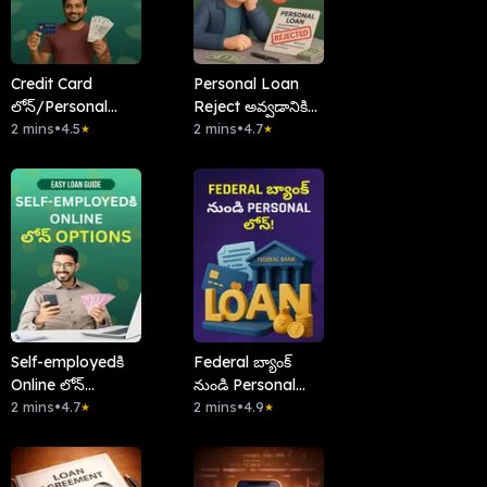
Credit Card
Personal Loan
లోన్/Personal
Reject అవ్వడానికి
లోన్–EMI వైస్
2 mins
•
4.5
కారణాలు!
2 mins
•
4.7
★
★
Betterఏంటీ?
Self-employedకి
Federal బ్యాంక్
Online లోన్
నుండి Personal
Options
2 mins
•
4.7
లోన్!
2 mins
•
4.9
★
★