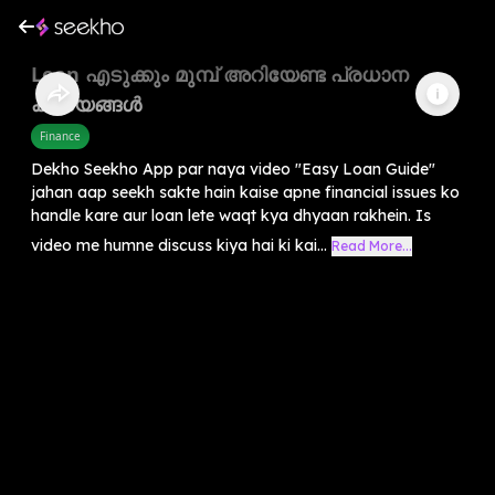
Loan എടുക്കും മുമ്പ് അറിയേണ്ട പ്രധാന
കാര്യങ്ങൾ
Finance
Dekho Seekho App par naya video "Easy Loan Guide"
jahan aap seekh sakte hain kaise apne financial issues ko
handle kare aur loan lete waqt kya dhyaan rakhein. Is
video me humne discuss kiya hai ki kai...
Read More...