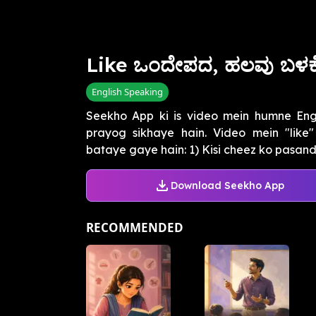
Like ಒಂದೇಪದ, ಹಲವು ಬಳಕೆ
English Speaking
Seekho App ki is video mein humne Engl
prayog sikhaye hain. Video mein "lik
bataye gaye hain: 1) Kisi cheez ko pasand k
Download Seekho App
RECOMMENDED