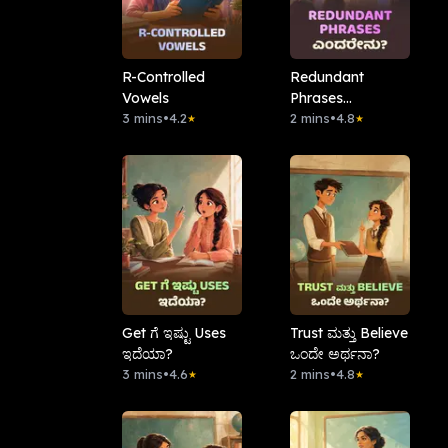
R-Controlled
Redundant
Vowels
Phrases
3 mins
•
4.2
ಎಂದರೇನು?
2 mins
•
4.8
★
★
Get ಗೆ ಇಷ್ಟು Uses
Trust ಮತ್ತು Believe
ಇದೆಯಾ?
ಒಂದೇ ಅರ್ಥನಾ?
3 mins
•
4.6
2 mins
•
4.8
★
★