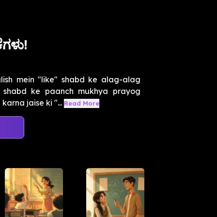
ಗಳು!
ish mein "like" shabd ke alag-alag
e" shabd ke paanch mukhya prayog
arna jaise ki "...
Read More