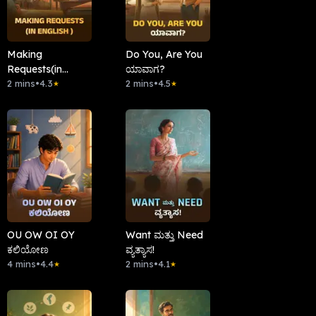
Making
Do You, Are You
Requests(in
ಯಾವಾಗ?
English )
2 mins
•
4.3
2 mins
•
4.5
★
★
OU OW OI OY
Want ಮತ್ತು Need
ಕಲಿಯೋಣ
ವ್ಯತ್ಯಾಸ!
4 mins
•
4.4
2 mins
•
4.1
★
★