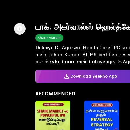
டாக். அகர்வால்ஸ் ஹெல்த்கேர
Share Market
Dekhiye Dr. Agarwal Health Care IPO ka d
mein, jahan Kumar, AIIMS certified rese
aur risks ke baare mein batayenge. Dr. Aga
Download Seekho App
RECOMMENDED