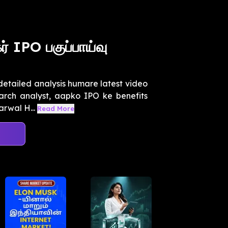
் IPO பகுப்பாய்வு
etailed analysis humare latest video
arch analyst, aapko IPO ke benefits
rwal H...
Read More