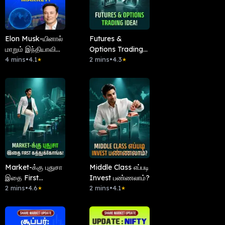
Elon Musk-யினால்
Futures &
மாறும் இந்தியாவின்
Options Trading
Internet Market!
4 mins
•
4.1
Idea!
2 mins
•
4.3
★
★
Market-க்கு புதுசா
Middle Class எப்படி
இதை First
Invest பண்ணலாம்?
கத்துக்கோங்க!
2 mins
•
4.6
2 mins
•
4.1
★
★