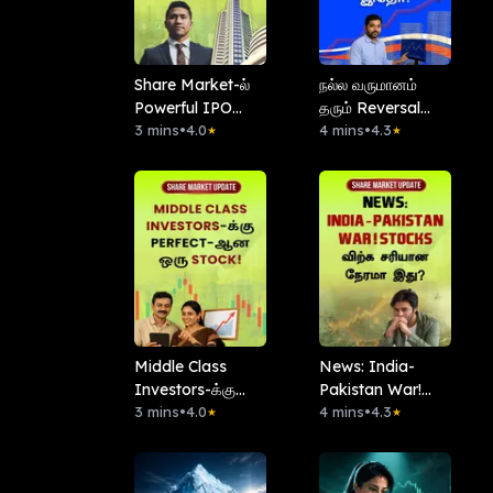
Share Market-ல்
நல்ல வருமானம்
Powerful IPO
தரும் Reversal
கண்டுபிடிப்பது
3 mins
•
4.0
Strategy இதோ!
4 mins
•
4.3
★
★
எப்படி?
Middle Class
News: India-
Investors-க்கு
Pakistan War!
Perfect-ஆன ஒரு
3 mins
•
4.0
Stocks விற்க
4 mins
•
4.3
★
★
Stock!
சரியான நேரமா
இது?