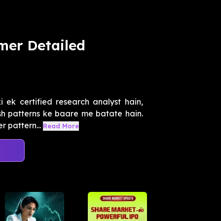
mer Detailed
 ek certified research analyst hain,
sh patterns ke baare me batate hain.
 pattern...
Read More