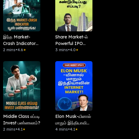
இந்த Market-
Share Market-ல்
Crash Indicator
Powerful IPO
யூஸ் பண்ணுங்க!
2 mins
•
4.6
கண்டுபிடிப்பது
3 mins
•
4.0
★
★
எப்படி?
Middle Class எப்படி
Elon Musk-யினால்
Invest பண்ணலாம்?
மாறும் இந்தியாவின்
2 mins
•
4.1
Internet Market!
4 mins
•
4.1
★
★