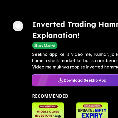
Inverted Trading Ham
Explanation!
Share Market
Seekho app ke is video me, Kumar, jo ki
humein stock market ke bullish aur beari
Video me mukhya roop se inverted hammer
Download Seekho App
RECOMMENDED