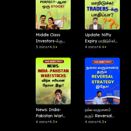
Middle Class
Update: Nifty
Investors-க்கு
Expiry மாறிடுச்சு!
Perfect-ஆன ஒரு
3 mins
•
4.0
Traders-க்கு
4 mins
•
4.4
★
★
Stock!
பாதிப்பா?
News: India-
நல்ல வருமானம்
Pakistan War!
தரும் Reversal
Stocks விற்க
4 mins
•
4.3
Strategy இதோ!
4 mins
•
4.3
★
★
சரியான நேரமா