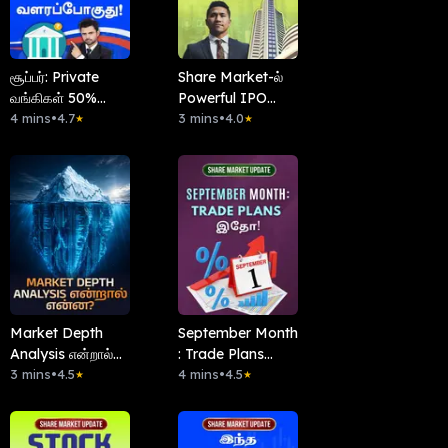
சூப்பர்: Private
Share Market-ல்
வங்கிகள் 50%
Powerful IPO
வளரப்போகுது!
4 mins
•
4.7
கண்டுபிடிப்பது
3 mins
•
4.0
★
★
எப்படி?
Market Depth
September Month
Analysis என்றால்
: Trade Plans
என்ன?
3 mins
•
4.5
இதோ!
4 mins
•
4.5
★
★