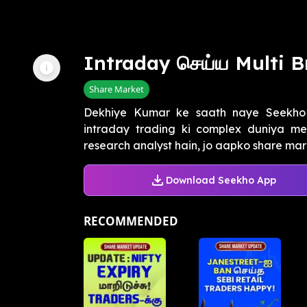
Intraday செய்ய Multi B
Share Market
Dekhiye Kumar ke saath naye Seekho
intraday trading ki complex duniya mei
research analyst hain, jo aapko share mark
Download Seekho App
RECOMMENDED