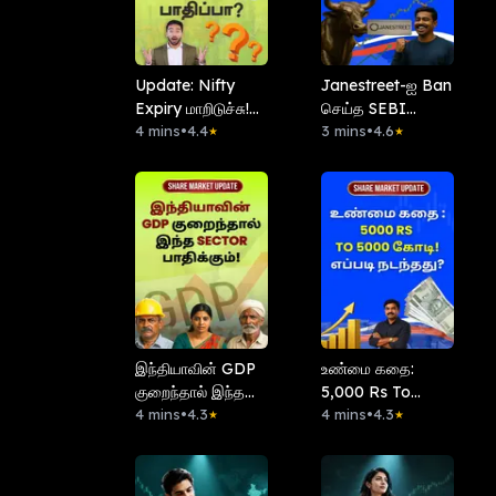
Update: Nifty
Janestreet-ஐ Ban
Expiry மாறிடுச்சு!
செய்த SEBI
Traders-க்கு
4 mins
•
4.4
Retail-Traders
3 mins
•
4.6
★
★
பாதிப்பா?
Happy!
இந்தியாவின் GDP
உண்மை கதை:
குறைந்தால் இந்த
5,000 Rs To
Sector பாதிக்கும்!
4 mins
•
4.3
5,000 கோடி! எப்படி
4 mins
•
4.3
★
★
நடந்தது?