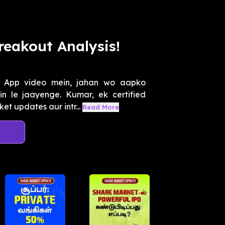
reakout Analysis!
 App video mein, jahan wo aapko
n le jaayenge. Kumar, ek certified
et updates aur intr...
Read More