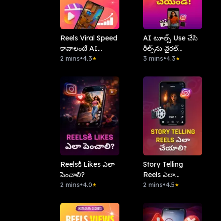
Reels Viral Speed
AI టూల్స్ Use చేసి
కావాలంటే AI
రీల్స్‌ను వైరల్
వాడండి
2 mins
•
4.3
చేయండి!
3 mins
•
4.3
★
★
Reelsకి Likes ఎలా
Story Telling
పెంచాలి?
Reels ఎలా
2 mins
•
4.0
చేయాలి?
2 mins
•
4.5
★
★