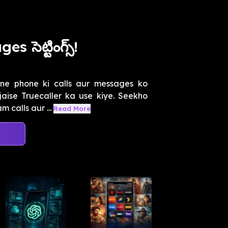
 సెట్టింగ్స్!
ne phone ki calls aur messages ko
jaise Truecaller ka use kiye. Seekho
 calls aur ...
Read More