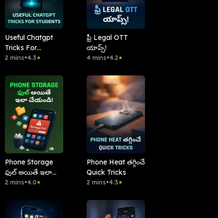
Useful Chatgpt
ఫ్రీ Legal OTT
Tricks For
యాప్స్!
Students
2 mins
•
4.3
4 mins
•
4.2
★
★
Phone Storage
Phone Heat తగ్గించే
ఫుల్ అయితే ఇలా
Quick Tricks
చేయండి!
2 mins
•
4.0
2 mins
•
4.3
★
★