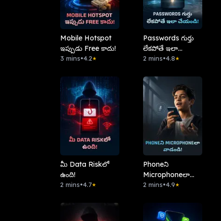
Mobile Hotspot
Passwords గుర్తు
ఇప్పుడు Free కాదు!
లేకపోతే ఇలా
3 mins
•
4.2
చేయండి!
2 mins
•
4.8
★
★
మీ Data Riskలో
Phoneని
ఉంది!
Microphoneలా
2 mins
•
4.7
వాడండి!
2 mins
•
4.9
★
★