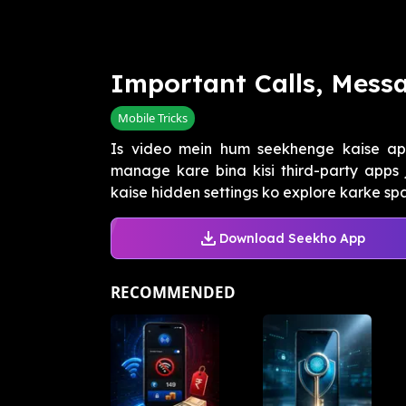
Important Calls, Messages
Mobile Tricks
Is video mein hum seekhenge kaise ap
manage kare bina kisi third-party apps 
kaise hidden settings ko explore karke spam
Download Seekho App
RECOMMENDED