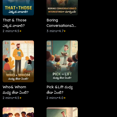
That & Those
Boring
ఎక్కడ వాడాలి?
Conversationsని
2 mins
•
4.5
Interestingగా
3 mins
•
4.7
★
★
మార్చండి!
Who& Whom
Pick &Lift మధ్య
మధ్య తేడా ఏంటి?
తేడా ఏంటి?
2 mins
•
4.5
2 mins
•
4.0
★
★