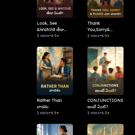
Look, See
Thank
&Watchకి తేడా
You,Sorry&
ఏంటి?
3 mins
•
4.9
Please ఎలా
2 mins
•
4.9
★
★
వాడాలి?
Rather Than
CONJUNCTIONS
వాడకం
అంటే ఏంటి?
2 mins
•
4.9
2 mins
•
4.3
★
★