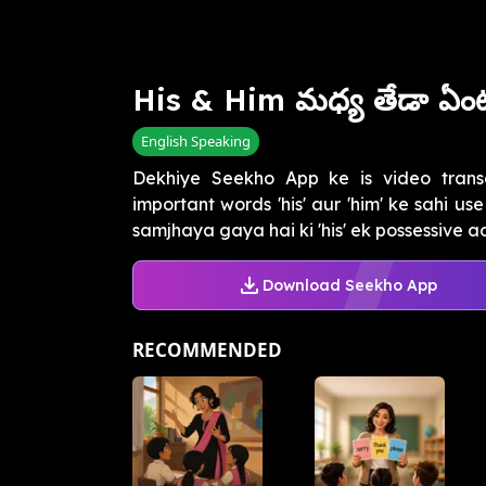
His & Him మధ్య తేడా ఏంట
English Speaking
Dekhiye Seekho App ke is video trans
important words 'his' aur 'him' ke sahi u
samjhaya gaya hai ki 'his' ek possessive adj
Download Seekho App
RECOMMENDED