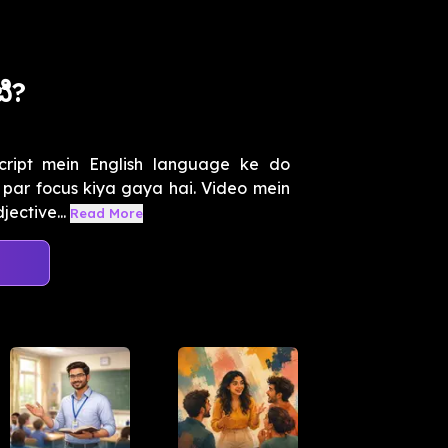
ి?
cript mein English language ke do
se par focus kiya gaya hai. Video mein
ective...
Read More