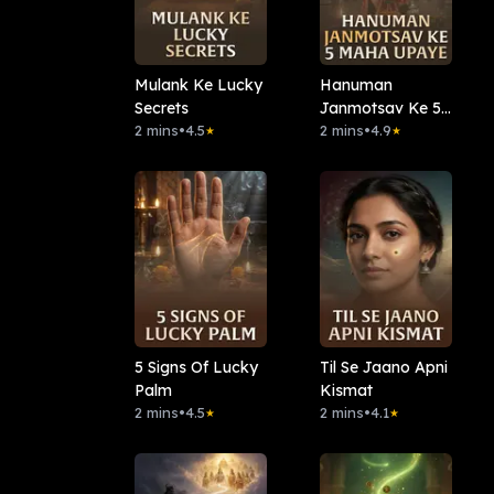
Mulank Ke Lucky
Hanuman
Secrets
Janmotsav Ke 5
2 mins
•
4.5
Maha Upaye
2 mins
•
4.9
★
★
5 Signs Of Lucky
Til Se Jaano Apni
Palm
Kismat
2 mins
•
4.5
2 mins
•
4.1
★
★