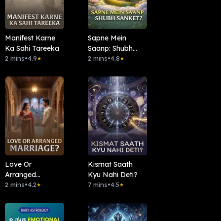
Manifest Karne
Sapne Mein
Ka Sahi Tareeka
Saanp: Shubh
2 mins
•
4.9
Sanket?
2 mins
•
4.8
★
★
Love Or
Kismat Saath
Arranged
Kyu Nahi Deti?
Marriage?
2 mins
•
4.2
7 mins
•
4.5
★
★