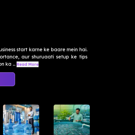
siness start karne ke baare mein hai.
rtance, aur shuruaati setup ke tips
 ka ...
Read More