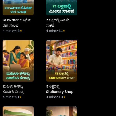
ROWater ಬಿಸಿನೆಸ್
₹1 ಲಕ್ಷದಲ್ಲಿ ಮೀನು
ಈಗ ಸುಲಭ
ಸಾಕಣೆ
4 mins
•
4.8
4 mins
•
4.1
★
★
ಮಹಿಳಾ ಕೌಶಲ್ಯ
₹3 ಲಕ್ಷದಲ್ಲಿ
ತರಬೇತಿ ಕೇಂದ್ರ
Stationery Shop
4 mins
•
4.1
4 mins
•
4.4
★
★