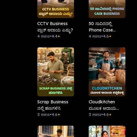
CCTV Business
50 ಸಾವಿರದಲ್ಲಿ
ಪ್ಲಾನ್ ಆದಾಯ ಎಷ್ಟು?
Phone Case
4 mins
•
4.4
Business
4 mins
•
4.6
★
★
Scrap Business
Cloudkitchen
ನಲ್ಲಿ ಹಣಗಳಿಸಿ
ಮೂಲಕ ಆದಾಯ
3 mins
•
4.6
ಕಟ್ಟಿಕೊಳ್ಳಿ
3 mins
•
4.6
★
★