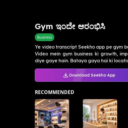
Gym ಇಂದೇ ಆರಂಭಿಸಿ
Business
Ye video transcript Seekho app pe gym bu
Video mein gym business ki growth, impo
diye gaye hain. Bataya gaya hai ki location
Download Seekho App
RECOMMENDED