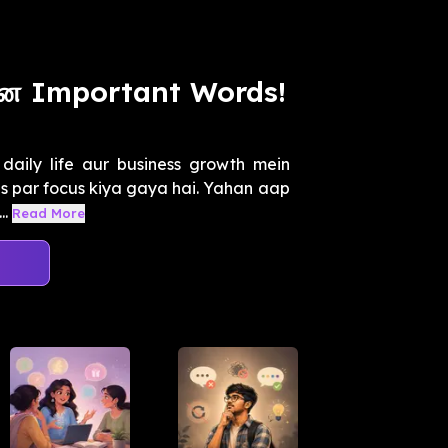
ான Important Words!
daily life aur business growth mein
, is par focus kiya gaya hai. Yahan aap
..
Read More