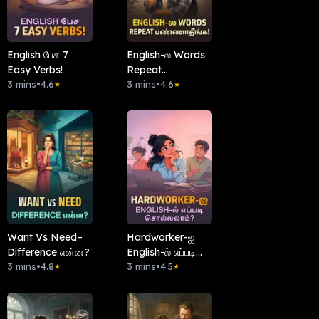
English பேச 7
English-ல Words
Easy Verbs!
Repeat
3 mins
•
4.6
பண்ணாதீங்க!
3 mins
•
4.6
★
★
Want Vs Need–
Hardworker-ஐ
Difference என்ன?
English-ல் எப்படி
3 mins
•
4.8
சொல்லலாம்?
3 mins
•
4.5
★
★