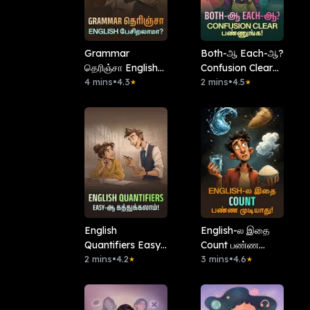
Grammar
Both-ஆ Each-ஆ?
தெரிஞ்சா English
Confusion Clear
பேசிறலாமா?
4 mins
•
4.3
பண்ணுங்க!
2 mins
•
4.5
★
★
English
English-ல இதை
Quantifiers Easy-
Count பண்ண
ஆ கத்துக்கலாம்!
2 mins
•
4.2
முடியாது!
3 mins
•
4.6
★
★