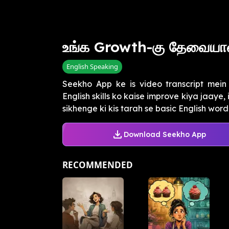
உங்க Growth-கு தேவைய
English Speaking
Seekho App ke is video transcript mein 
English skills ko kaise improve kiya jaaye
sikhenge ki kis tarah se basic English word.
Download Seekho App
RECOMMENDED