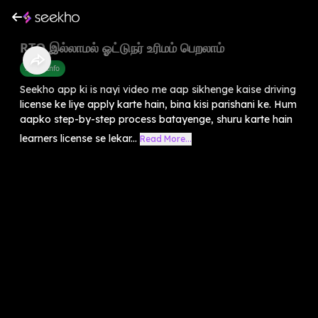
RTO இல்லாமல் ஓட்டுநர் உரிமம் பெறலாம்
Arasu Info
Seekho app ki is nayi video me aap sikhenge kaise driving
license ke liye apply karte hain, bina kisi parishani ke. Hum
aapko step-by-step process batayenge, shuru karte hain
learners license se lekar...
Read More...