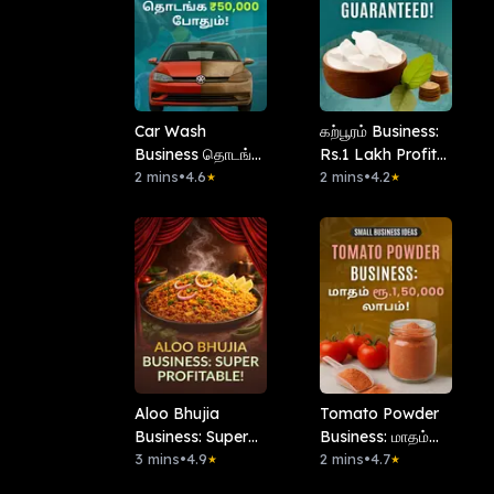
Car Wash
கற்பூரம் Business:
Business தொடங்க
Rs.1 Lakh Profit
₹50,000 போதும்!
2 mins
•
4.6
Guaranteed!
2 mins
•
4.2
★
★
Aloo Bhujia
Tomato Powder
Business: Super
Business: மாதம்
Profitable!
3 mins
•
4.9
ரூ.1,50,000 லாபம்!
2 mins
•
4.7
★
★