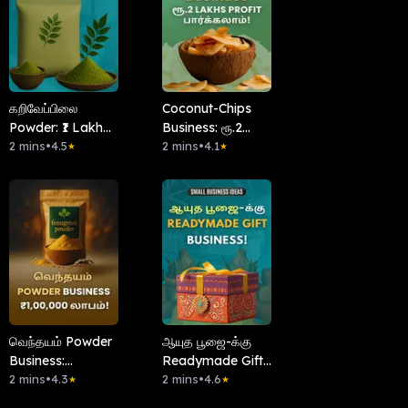
கறிவேப்பிலை
Coconut-Chips
Powder: ₹1 Lakh
Business: ரூ.2
லாபம்!
2 mins
•
4.5
Lakhs Profit
2 mins
•
4.1
★
★
பார்க்கலாம்!
வெந்தயம் Powder
ஆயுத பூஜை-க்கு
Business:
Readymade Gift
₹1,00,000 லாபம்!
2 mins
•
4.3
Business!
2 mins
•
4.6
★
★