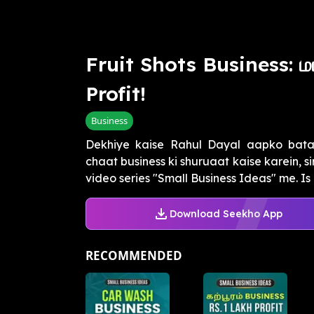
Fruit Shots Business: ம
Profit!
Business
Dekhiye kaise Rahul Dayal aapko batat
chaat business ki shuruaat kaise karein, si
video series "Small Business Ideas" me. Is b
Download Seekho App
RECOMMENDED