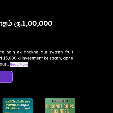
ாதம் ரூ.1,00,000
e hain ek anokhe aur swasth fruit
rf ₹25,000 ki investment ke saath, apne
us...
Read More