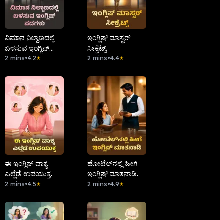
ವಿಮಾನ ನಿಲ್ದಾಣದಲ್ಲಿ
ಇಂಗ್ಲಿಷ್ ಮಾಸ್ಟರ್
ಬಳಸುವ ಇಂಗ್ಲಿಷ್
ಸೀಕ್ರೆಟ್ಸ್.
ಪದಗಳು
2 mins
•
4.2
2 mins
•
4.4
★
★
ಈ ಇಂಗ್ಲಿಷ್ ವಾಕ್ಯ
ಹೋಟೆಲ್‌ನಲ್ಲಿ ಹೀಗೆ
ಎಲ್ಲೆಡೆ ಉಪಯುಕ್ತ.
ಇಂಗ್ಲಿಷ್ ಮಾತನಾಡಿ.
2 mins
•
4.5
2 mins
•
4.9
★
★