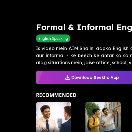
Formal & Informal Eng
English Speaking
Is video mein AIM Shalini aapko English
aur informal - ke beech ke antar ko sam
alag situations mein, jaise office, school, y
Download Seekho App
RECOMMENDED