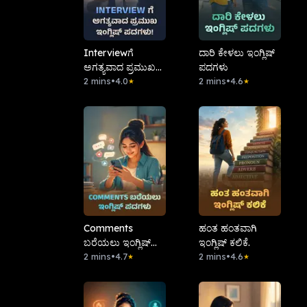
Interviewಗೆ
ದಾರಿ ಕೇಳಲು ಇಂಗ್ಲಿಷ್
ಅಗತ್ಯವಾದ ಪ್ರಮುಖ
ಪದಗಳು
ಇಂಗ್ಲಿಷ್ ಪದಗಳು!
2 mins
•
4.0
2 mins
•
4.6
★
★
Comments
ಹಂತ ಹಂತವಾಗಿ
ಬರೆಯಲು ಇಂಗ್ಲಿಷ್
ಇಂಗ್ಲಿಷ್ ಕಲಿಕೆ.
ಪದಗಳು .
2 mins
•
4.7
2 mins
•
4.6
★
★