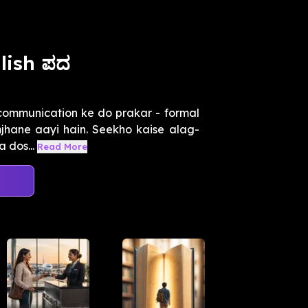
lish ಪದ
 communication ke do prakar - formal
jhane aayi hain. Seekho kaise alag-
a dos...
Read More