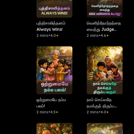
புத்திசாலித்தனம்
வெளித்தோற்றத்தை
Always Wins!
வைத்து Judge
2 mins
•
4.0
பண்ணக் கூடாது!
2 mins
•
4.6
★
★
ஒற்றுமையே நம்ம
நாம் செய்வதே
பலம்!
நமக்குத் திரும்ப
2 mins
•
4.5
வரும்!
2 mins
•
4.0
★
★