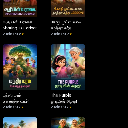
ஆதியின் பேராசை,
கோழி முட்டையால
Sharing Is Caring!
தாத்தா கற்ற
2 mins
•
4.6
Lesson!
2 mins
•
4.3
★
★
மந்திர மரம்
The Purple
கொடுத்த வரம்!
ஜாடியின் அழகு!
2 mins
•
4.6
2 mins
•
4.6
★
★