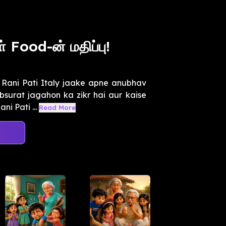
 Food-ன் மதிப்பு!
Rani Pati Italy jaake apne anubhav
ubsurat jagahon ka zikr hai aur kaise
i Pati ...
Read More