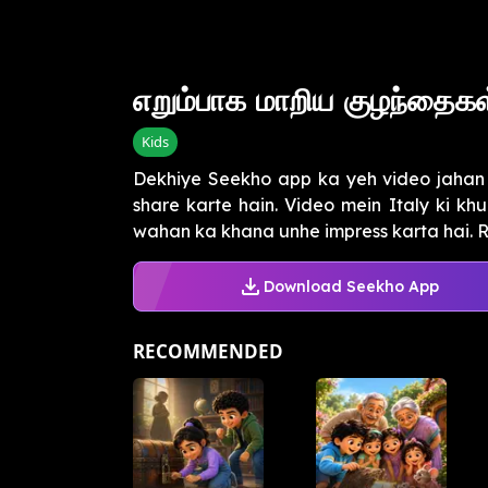
எறும்பாக மாறிய குழந்தைகள்
Kids
Dekhiye Seekho app ka yeh video jahan 
share karte hain. Video mein Italy ki kh
wahan ka khana unhe impress karta hai. Ran
Download Seekho App
RECOMMENDED