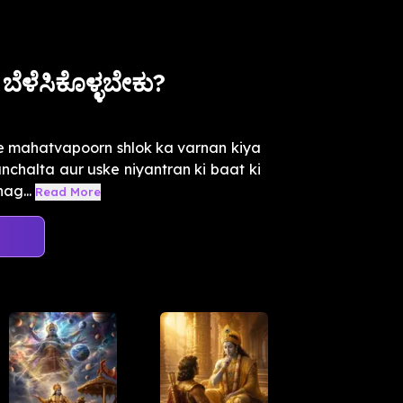
ಬೆಳೆಸಿಕೊಳ್ಳಬೇಕು?
ke mahatvapoorn shlok ka varnan kiya
anchalta aur uske niyantran ki baat ki
ag...
Read More