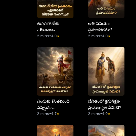
ഭഗവദ്ഗീത
అతి వినయం
പ്രകാരം
ప్రమాదకరమా?
എന്താണ് വിജയ
2 mins
•
4.0
2 mins
•
4.0
★
★
രഹസ്യം?
ఎందుకు కొంతమంది
⁠జీవితంలో క్రమశిక్షణ
ఎప్పుడూ
ప్రాముఖ్యత ఏమిటి?
అసంతృప్తిగా
2 mins
•
4.7
2 mins
•
4.9
★
★
ఉంటారు?