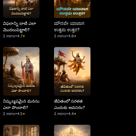
విఫలాన్ని దాటి ఎలా
ಮೌನವೇ ಯಾವಾಗ
మొదలుపెట్టాలి?
ಉತ್ತಮ ಉತ್ತರ?
2 mins
•
4.7
2 mins
•
4.8
★
★
నిష్కల్మషమైన మనసు
జీవితంలో సరళత
ఎలా పొందాలి?
ఎందుకు అవసరం?
2 mins
•
4.5
2 mins
•
4.4
★
★