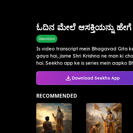
ಓದಿನ ಮೇಲೆ ಆಸಕ್ತಿಯನ್ನು ಹೇಗೆ 
Devotion
Is video transcript mein Bhagavad Gita 
gaya hai, jisme Shri Krishna ne man ki ch
hai. Seekho app ke is series mein aapko Bh
Download Seekho App
RECOMMENDED