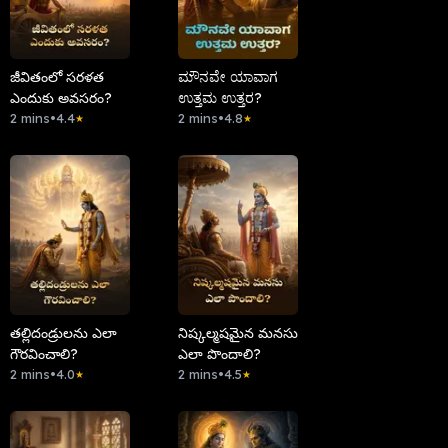
జీవితంలో సరళత
ಮೌನವೇ ಯಾವಾಗ
ఎందుకు అవసరం?
ಉತ್ತಮ ಉತ್ತರ?
2 mins
•
4.4
2 mins
•
4.8
★
★
తల్లిదండ్రులను ఎలా
నిష్కల్మషమైన మనసు
గౌరవించాలి?
ఎలా పొందాలి?
2 mins
•
4.0
2 mins
•
4.5
★
★