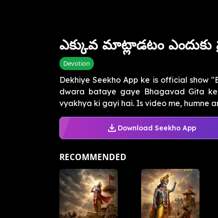
ఎక్కువ మాట్లాడటం ఎందుకు 
Devotion
Dekhiye Seekho App ke is official show "
dwara bataye gaye Bhagavad Gita ke ch
vyakhya ki gayi hai. Is video me, humne a
Download Seekho App
RECOMMENDED