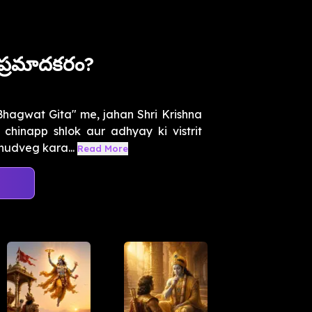
ప్రమాదకరం?
Bhagwat Gita" me, jahan Shri Krishna
inapp shlok aur adhyay ki vistrit
nudveg kara...
Read More