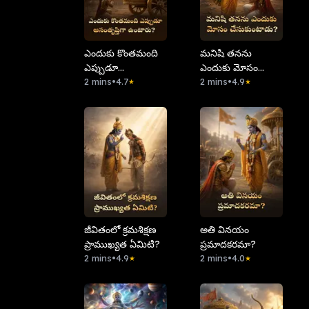
ఎందుకు కొంతమంది
మనిషి తనను
ఎప్పుడూ
ఎందుకు మోసం
అసంతృప్తిగా
2 mins
•
4.7
చేసుకుంటాడు?
2 mins
•
4.9
★
★
ఉంటారు?
⁠జీవితంలో క్రమశిక్షణ
అతి వినయం
ప్రాముఖ్యత ఏమిటి?
ప్రమాదకరమా?
2 mins
•
4.9
2 mins
•
4.0
★
★