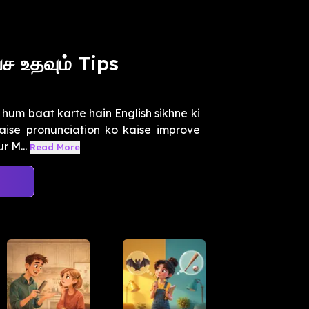
ச உதவும் Tips
um baat karte hain English sikhne ki
jaise pronunciation ko kaise improve
r M...
Read More