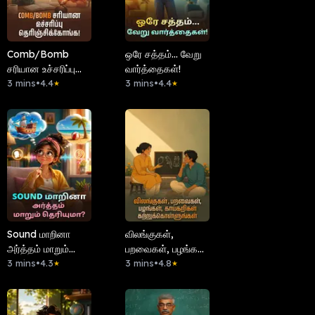
Comb/Bomb
ஒரே சத்தம்... வேறு
சரியான உச்சரிப்பு
வார்த்தைகள்!
தெரிஞ்சிக்கோங்க!
3 mins
•
4.4
3 mins
•
4.4
★
★
Sound மாறினா
விலங்குகள்,
அர்த்தம் மாறும்
பறவைகள், பழங்கள்,
தெரியுமா?
3 mins
•
4.3
காய்கறிகள்
3 mins
•
4.8
★
★
கற்றுக்கொள்ளுங்கள்