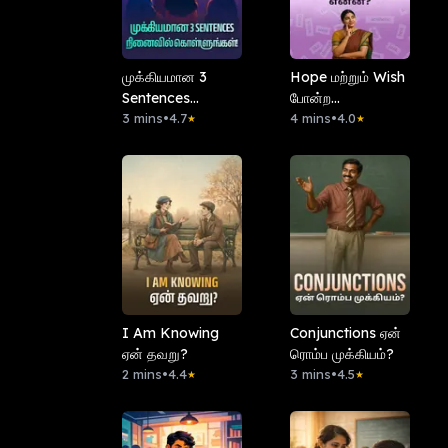
முக்கியமான 3
Hope மற்றும் Wish
Sentences
போன்ற
நினைவில்
3 mins
•
4.7
வார்த்தைகளுக்கு
4 mins
•
4.0
★
★
கொள்ளுங்கள்!
இருக்கும்
வேறுபாடுகள்
என்ன?
I Am Knowing
Conjunctions ஏன்
ஏன் தவறு?
ரொம்ப முக்கியம்?
2 mins
•
4.4
3 mins
•
4.5
★
★