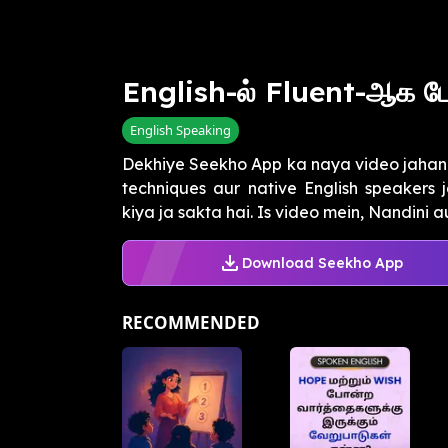
English-ல் Fluent-ஆக பே
English Speaking
Dekhiye Seekho App ka naya video jahan h
techniques aur native English speakers 
kiya ja sakta hai. Is video mein, Nandini au
Download Seekho App
RECOMMENDED