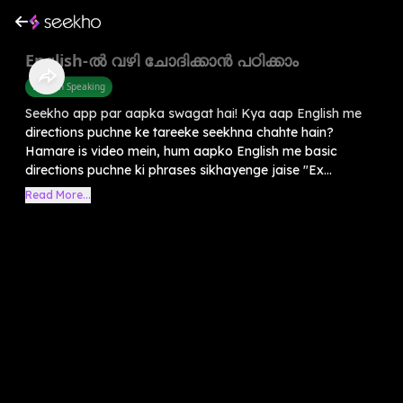
English-ൽ വഴി ചോദിക്കാൻ പഠിക്കാം
English Speaking
Seekho app par aapka swagat hai! Kya aap English me
directions puchne ke tareeke seekhna chahte hain?
Hamare is video mein, hum aapko English me basic
directions puchne ki phrases sikhayenge jaise "Ex...
Read More...