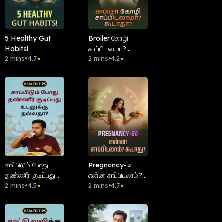
5 Healthy Gut
Broiler கோழி
Habits!
சாப்பிடலாமா?
2 mins
•
4.7
கூடாதா?
2 mins
•
4.2
★
★
சாப்பிடும் போது
Pregnancy-ல
தண்ணீர் குடிப்பது
என்ன சாப்பிடலாம்?
உடலுக்கு நல்லதா?
2 mins
•
4.5
கூடாது?
2 mins
•
4.7
★
★