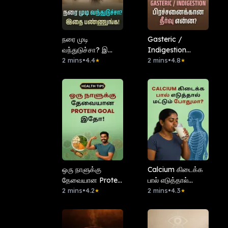
நரை முடி
Gasteric /
வந்துடுச்சா? இதை
Indigestion
பண்ணுங்க!
2 mins
•
4.4
பிரச்சனைக்கான
2 mins
•
4.8
★
★
தீர்வு என்ன?
ஒரு நாளுக்கு
Calcium கிடைக்க
தேவையான Protein
பால் எடுத்தால்
Goal இதோ!
2 mins
•
4.2
மட்டும் போதுமா?
2 mins
•
4.3
★
★