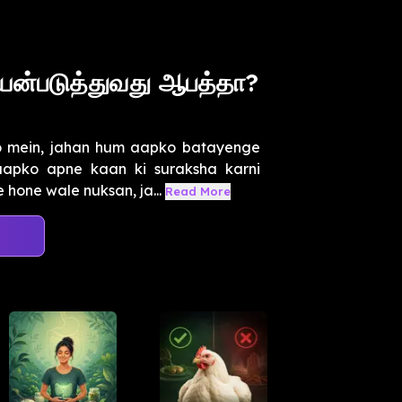
யன்படுத்துவது ஆபத்தா?
 mein, jahan hum aapko batayenge
apko apne kaan ki suraksha karni
 hone wale nuksan, ja...
Read More