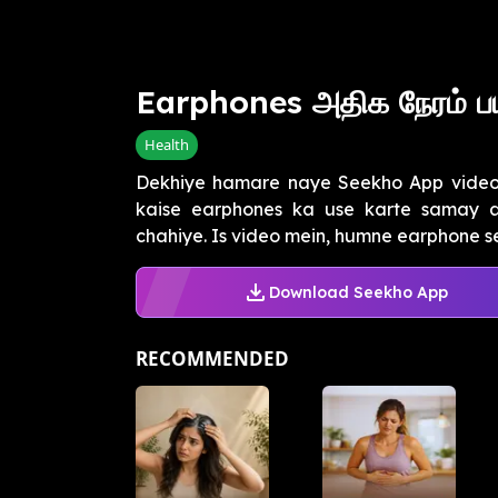
Earphones அதிக நேரம் ப
Health
Dekhiye hamare naye Seekho App video
kaise earphones ka use karte samay a
chahiye. Is video mein, humne earphone se
Download Seekho App
RECOMMENDED