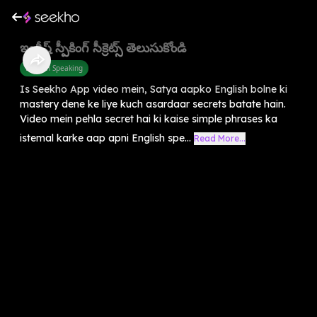
ఇంగ్లీష్ స్పీకింగ్ సీక్రెట్స్ తెలుసుకోండి
English Speaking
Is Seekho App video mein, Satya aapko English bolne ki
mastery dene ke liye kuch asardaar secrets batate hain.
Video mein pehla secret hai ki kaise simple phrases ka
istemal karke aap apni English spe...
Read More...