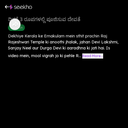
ದಿನಕ್ಕೆ 3 ರೂಪಗಳಲ್ಲಿ ಪೂಜಿಸುವ ದೇವತೆ
Devotion
Dekhiye Kerala ke Ernakulam mein sthit prachin Raj
Rajeshwari Temple ki anoothi jhalak, jahan Devi Lakshmi,
Sanjay Neel aur Durga Devi ki aaradhna ki jati hai. Is
video mein, mool vigrah jo ki pehle R...
Read More...