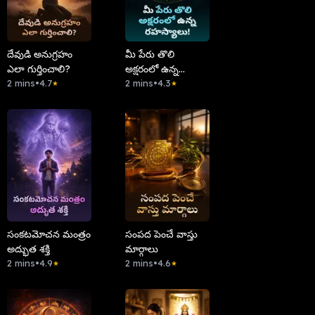
దేవుడి అనుగ్రహం
మీ పేరు తొలి
ఎలా గుర్తించాలి?
అక్షరంలో ఉన్న
2 mins
•
4.7
రహస్యాలు!
2 mins
•
4.3
★
★
సంకటమోచన మంత్రం
సంపద పెంచే వాస్తు
అద్భుత శక్తి
మార్గాలు
2 mins
•
4.9
2 mins
•
4.6
★
★