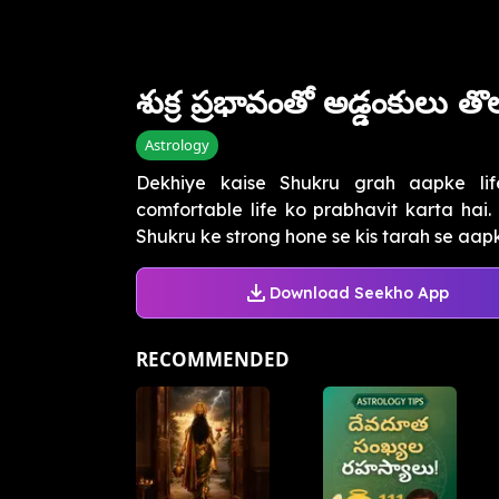
శుక్ర ప్రభావంతో అడ్డంకులు 
Astrology
Dekhiye kaise Shukru grah aapke li
comfortable life ko prabhavit karta hai
Shukru ke strong hone se kis tarah se aapki
Download Seekho App
RECOMMENDED