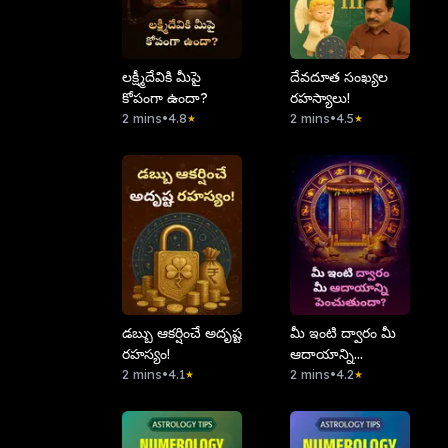
లక్ష్మీదేవికి మీపై
దేవదూత సంఖ్యల
కోపంగా ఉందా?
రహస్యాలు!
2 mins
•
4.8
2 mins
•
4.5
★
★
డబ్బు ఆకర్షించే అదృష్ట
మీ ఇంటి ద్వారం మీ
రహస్యం!
ఆదాయాన్ని
2 mins
•
4.1
పెంచుతుందా?
2 mins
•
4.2
★
★