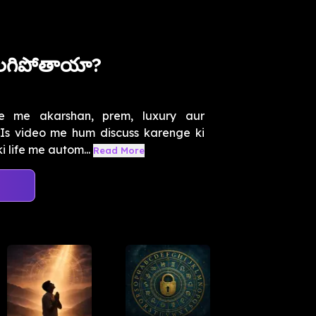
తొలగిపోతాయా?
fe me akarshan, prem, luxury aur
. Is video me hum discuss karenge ki
 life me autom...
Read More