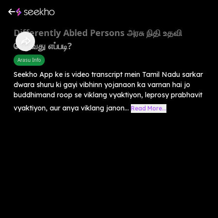
Differently Abled Persons அரசு நிதி உதவி
பெறுவது எப்படி?
Arasu Info
Seekho App ke is video transcript mein Tamil Nadu sarkar
dwara shuru ki gayi vibhinn yojanaon ka varnan hai jo
buddhimand roop se viklang vyaktiyon, leprosy prabhavit
vyaktiyon, aur anya viklang janon...
Read More...