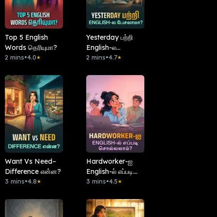
Top 5 English
Yesterday பற்றி
Words தெரியுமா?
English-ல
2 mins
•
4.0
பேசலாமா?
2 mins
•
4.7
★
★
Want Vs Need–
Hardworker-ஐ
Difference என்ன?
English-ல் எப்படி
3 mins
•
4.8
சொல்லலாம்?
3 mins
•
4.5
★
★