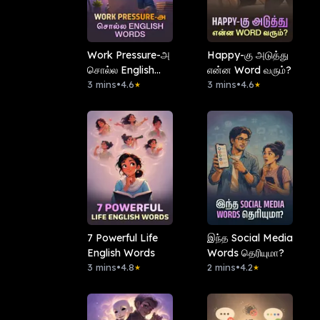
Work Pressure-அ
Happy-கு அடுத்து
சொல்ல English
என்ன Word வரும்?
Words
3 mins
•
4.6
3 mins
•
4.6
★
★
7 Powerful Life
இந்த Social Media
English Words
Words தெரியுமா?
3 mins
•
4.8
2 mins
•
4.2
★
★