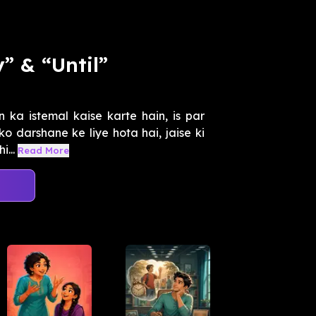
” & “Until”
n ka istemal kaise karte hain, is par
ko darshane ke liye hota hai, jaise ki
...
Read More