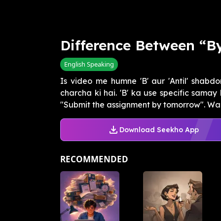
Difference Between “By
English Speaking
Is video me humne 'B' aur 'Antil' shabdo
charcha ki hai. 'B' ka use specific samay 
"Submit the assignment by tomorrow". Wahi
Download Seekho App
RECOMMENDED