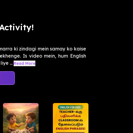
Activity!
zmarra ki zindagi mein samay ko kaise
eekhenge. Is video mein, hum English
ye ...
Read More