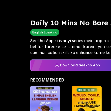
Daily 10 Mins No Bore 
English Speaking
Seekho App ki is nayi series mein aap ro
behtar tareeke se istemal karein, yeh s
communication skills ko enhance karne ke li
Download Seekho App
RECOMMENDED