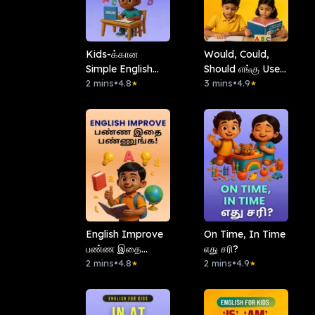
Kids-க்கான
Would, Could,
Simple English
Should எங்கு Use
Learning Method
2 mins
•
4.8
பண்ணனும்?
3 mins
•
4.9
★
★
இதோ!
English Improve
On Time, In Time
பண்ண இதை
எது சரி?
பண்ணுங்க!
2 mins
•
4.8
2 mins
•
4.9
★
★