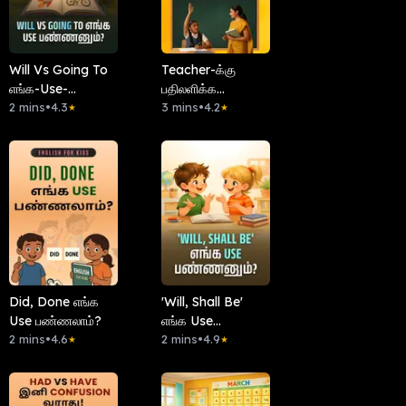
Will Vs Going To
Teacher-க்கு
எங்க-Use-
பதிலளிக்க
பண்ணனும்?
2 mins
•
4.3
Classroom ல்
3 mins
•
4.2
★
★
தேவைப்படும்
English Phrases!
Did, Done எங்க
'Will, Shall Be'
Use பண்ணலாம்?
எங்க Use
2 mins
•
4.6
பண்ணனும்?
2 mins
•
4.9
★
★