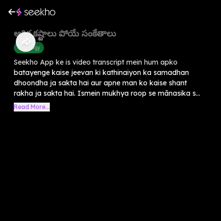
ఆర్థిక కష్టాలు పోయే సంకేతాలు
Astrology
Seekho App ke is video transcript mein hum apko
batayenge kaise jeevan ki kathinaiyon ka samadhan
dhoondha ja sakta hai aur apne man ko kaise shant
rakha ja sakta hai. Ismein mukhya roop se mānasika s...
Read More...