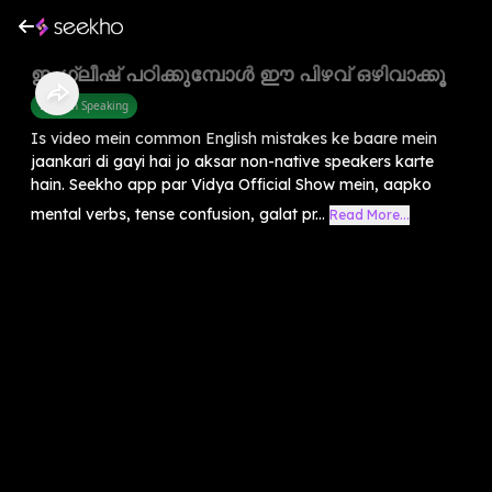
ഇംഗ്ലീഷ് പഠിക്കുമ്പോൾ ഈ പിഴവ് ഒഴിവാക്കൂ
English Speaking
Is video mein common English mistakes ke baare mein
jaankari di gayi hai jo aksar non-native speakers karte
hain. Seekho app par Vidya Official Show mein, aapko
mental verbs, tense confusion, galat pr...
Read More...