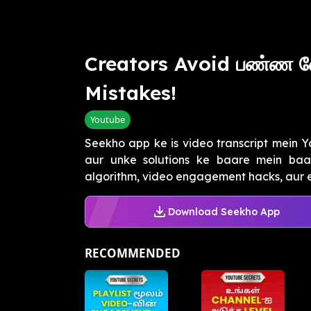
Creators Avoid பண்ண 
Mistakes!
Youtube
Seekho app ke is video transcript mein
aur unke solutions ke baare mein baa
algorithm, video engagement hacks, aur ef
Download Seekho App
RECOMMENDED