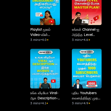
Playlist மூலம்
உங்கள் Channel-ஐ
Video-வின்
அடுத்த Level
Engagement-ஐ
3 mins
•
4.0
கொண்டு போக
3 mins
•
4.6
★
★
அதிகரிப்பது எப்படி?
Master Plan!
உங்க வீடியோ Viral-
புதிய Youtubers
ஆக Description-ல
கவனத்திற்கு: முதல்
இந்த Words-ஐ
3 mins
•
4.1
1000 Subscribers
3 mins
•
4.9
★
★
பயன்படுத்துங்கள்!
சுலபமா பெறலாம்!