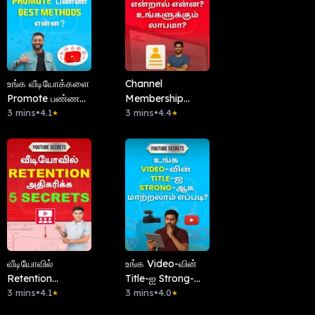
உங்க வீடியோக்களை
Channel
Promote பண்ண
Membership
Best Methods
3 mins
•
4.1
என்றால் என்ன?
3 mins
•
4.4
★
★
என்ன?
உங்களுக்கும்
லாபமா?
வீடியோவில்
உங்க Video-வின்
Retention
Title-ஐ Strong-
அதிகரிக்க 5
3 mins
•
4.1
ஆக மாற்றலாம்
3 mins
•
4.0
★
★
Secrets
எப்படி?