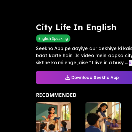
City Life In English
English Speaking
Seekho App pe aayiye aur dekhiye ki kaise
baat karte hain. Is video mein aapko city
sikhne ko milenge jaise "I live in a busy ...
R
Download Seekho App
RECOMMENDED