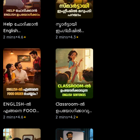
Help ചോദിക്കാൻ
സ്മാർട്ടായി
English
ഇംഗ്ലീഷിൽ
ഉപയോഗിക്കാം
2 mins
•
4.6
മറുപടി പറയാം
2 mins
•
4.3
★
★
ENGLISH-ൽ
Classroom-ൽ
എങ്ങനെ FOOD
ഉപയോഗിക്കാവുന്ന
ORDER
2 mins
•
4.6
English Sentences
2 mins
•
4.2
★
★
ചെയ്യാം?