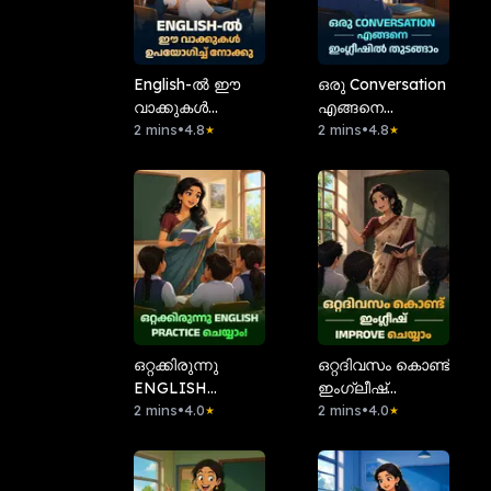
English-ൽ ഈ
ഒരു Conversation
വാക്കുകൾ
എങ്ങനെ
ഉപയോഗിച്ച്
2 mins
•
4.8
ഇംഗ്ലീഷിൽ
2 mins
•
4.8
★
★
നോക്കു
തുടങ്ങാം
ഒറ്റക്കിരുന്നു
ഒറ്റദിവസം കൊണ്ട്
ENGLISH
ഇംഗ്ലീഷ്
PRACTICE
2 mins
•
4.0
IMPROVE
2 mins
•
4.0
★
★
ചെയ്യാം!
ചെയ്യാം