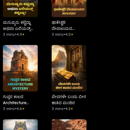
ಮನುಷ್ಯರು ಕಟ್ಟಿದ್ದಾ
ಢಾಕೇಶ್ವರಿ
ಅಥವಾ ಏಲಿಯನ್ಸ್
ದೇವಾಲಯದ
ಕಟ್ಟಿದ್ದಾ?
3 mins
•
4.9
Mystery
3 mins
•
4.0
★
★
ಗುಪ್ತರ ಕಾಲದ
ವೇದಗಳೇ ಬಂದು ಬೀಗ
Architecture
ಹಾಕಿದ ಮಂದಿರ
Mystery
3 mins
•
4.6
3 mins
•
4.2
★
★