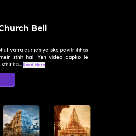
ಿ Church Bell
ut yatra aur janiye iske pavitr itihas
ein sthit hai. Yeh video aapko le
thit ha...
Read More