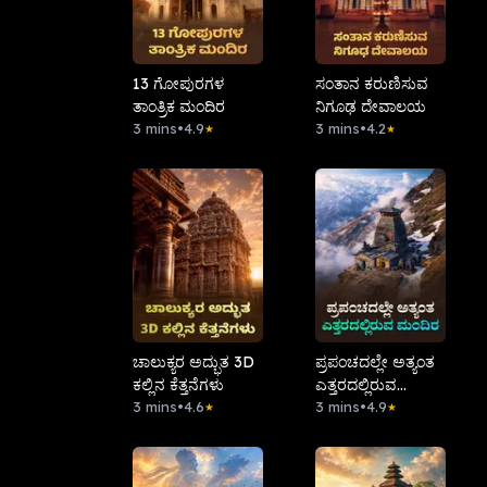
13 ಗೋಪುರಗಳ
ಸಂತಾನ ಕರುಣಿಸುವ
ತಾಂತ್ರಿಕ ಮಂದಿರ
ನಿಗೂಢ ದೇವಾಲಯ
3 mins
•
4.9
3 mins
•
4.2
★
★
ಚಾಲುಕ್ಯರ ಅದ್ಭುತ 3D
ಪ್ರಪಂಚದಲ್ಲೇ ಅತ್ಯಂತ
ಕಲ್ಲಿನ ಕೆತ್ತನೆಗಳು
ಎತ್ತರದಲ್ಲಿರುವ
3 mins
•
4.6
ಮಂದಿರ
3 mins
•
4.9
★
★