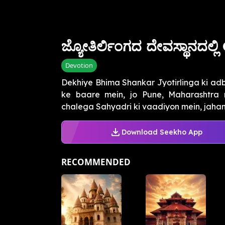
ಜ್ಯೋತಿರ್ಲಿಂಗದ ದೇವಸ್ಥಾನದಲ್ಲ
Devotion
Dekhiye Bhima Shankar Jyotirlinga ki adbh
ke baare mein, jo Pune, Maharashtra m
chalega Sahyadri ki vaadiyon mein, jahan s
Download Seekho App
RECOMMENDED