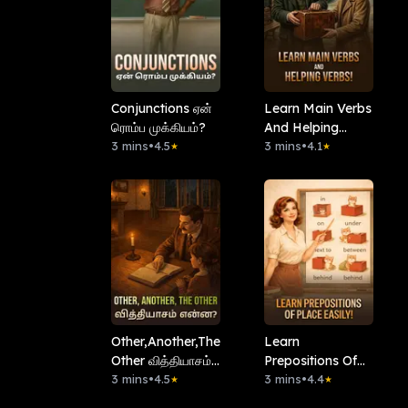
Conjunctions ஏன்
Learn Main Verbs
ரொம்ப முக்கியம்?
And Helping
3 mins
•
4.5
Verbs!
3 mins
•
4.1
★
★
Other,Another,The
Learn
Other வித்தியாசம்
Prepositions Of
என்ன?
3 mins
•
4.5
Place Easily!
3 mins
•
4.4
★
★