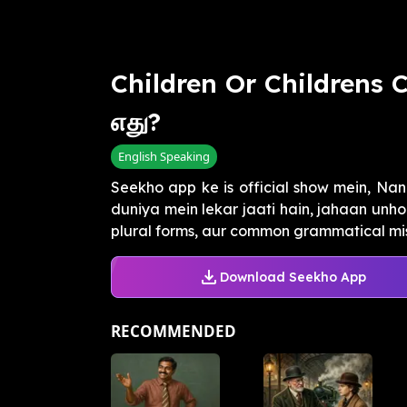
Children Or Childrens
எது?
English Speaking
Seekho app ke is official show mein, Nan
duniya mein lekar jaati hain, jahaan unh
plural forms, aur common grammatical mis
Download Seekho App
RECOMMENDED