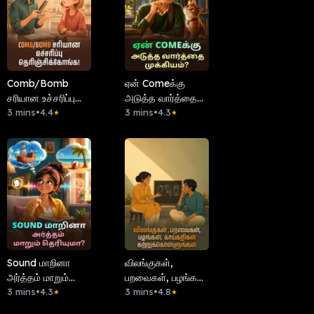
Comb/Bomb
ஏன் Comeக்கு
சரியான உச்சரிப்பு
அடுத்த வார்த்தை
தெரிஞ்சிக்கோங்க!
3 mins
•
4.4
முக்கியம்?
3 mins
•
4.3
★
★
Sound மாறினா
விலங்குகள்,
அர்த்தம் மாறும்
பறவைகள், பழங்கள்,
தெரியுமா?
3 mins
•
4.3
காய்கறிகள்
3 mins
•
4.8
★
★
கற்றுக்கொள்ளுங்கள்