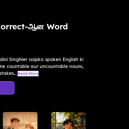
 Correct-ஆன Word
dini Singhler aapko spoken English ki
one countable aur uncountable nouns,
takes...
Read More