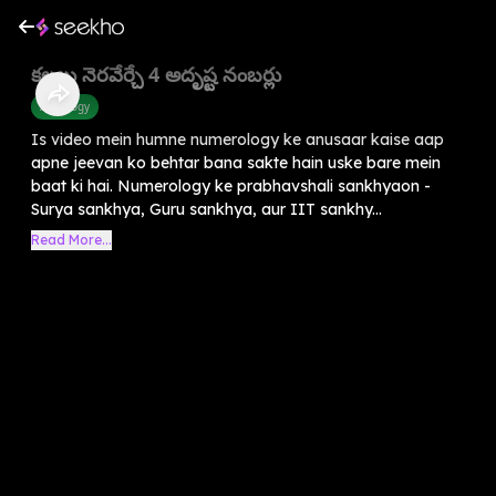
కలలు నెరవేర్చే 4 అదృష్ట నంబర్లు
Astrology
Is video mein humne numerology ke anusaar kaise aap
apne jeevan ko behtar bana sakte hain uske bare mein
baat ki hai. Numerology ke prabhavshali sankhyaon -
Surya sankhya, Guru sankhya, aur IIT sankhy...
Read More...