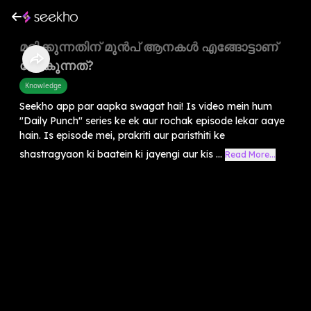
മരിക്കുന്നതിന് മുൻപ് ആനകൾ എങ്ങോട്ടാണ്
പോകുന്നത്?
Knowledge
Seekho app par aapka swagat hai! Is video mein hum
"Daily Punch" series ke ek aur rochak episode lekar aaye
hain. Is episode mei, prakriti aur paristhiti ke
shastragyaon ki baatein ki jayengi aur kis ...
Read More...