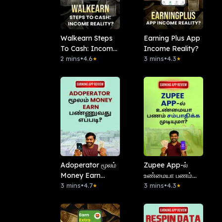
Walkearn Steps
Earning Plus App
To Cash: Income
Income Reality?
Reality?
2 mins
•
4.6
3 mins
•
4.3
★
★
Adoperator மூலம்
Zupee App-ல்
Money Earn
உண்மையா பணம்
பண்ணுவது எப்படி?
3 mins
•
4.7
சம்பாதிக்க
3 mins
•
4.3
★
★
முடியுமா?