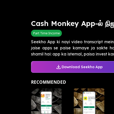
Cash Monkey App-ல் நிஜம
Part Time Income
Seekho App ki nayi video transcript me
jaise apps se paise kamaye ja sakte ha
shamil hai: app ka istemal, paisa invest kar
Download Seekho App
RECOMMENDED