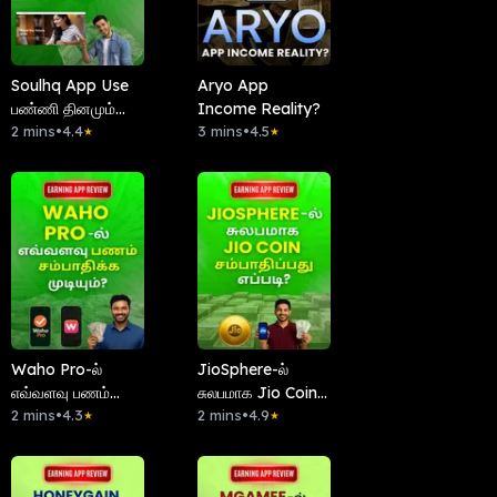
Soulhq App Use
Aryo App
பண்ணி தினமும்
Income Reality?
சம்பாதிக்க
2 mins
•
4.4
3 mins
•
4.5
★
★
முடியுமா?
Waho Pro-ல்
JioSphere-ல்
எவ்வளவு பணம்
சுலபமாக Jio Coin
சம்பாதிக்க முடியும்?
2 mins
•
4.3
சம்பாதிப்பது எப்படி?
2 mins
•
4.9
★
★